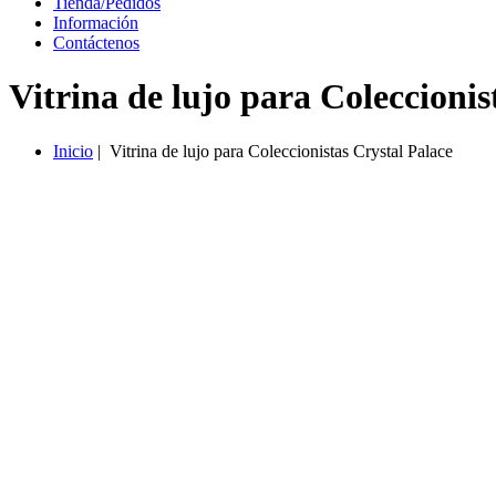
T
ienda/
P
edidos
I
nformación
Contáctenos
Vitrina de lujo para Coleccionis
I
nicio
| Vitrina de lujo para Coleccionistas Crystal Palace