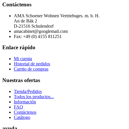
Contáctenos
AMA Schoener Wohnen Vertriebsges. m. b. H.
An de Bäk 2
D-21516 Schulendorf
amacabinet@googlemail.com
Fax: +49 (0) 4155 811251
Enlace rápido
Mi cuenta
Historial de pedidos
Carrito de compras
Nuestras ofertas
T
ienda/
P
edidos
Todos los productos...
I
nformación
F
AQ
Contáctenos
C
atálogo
ayuda